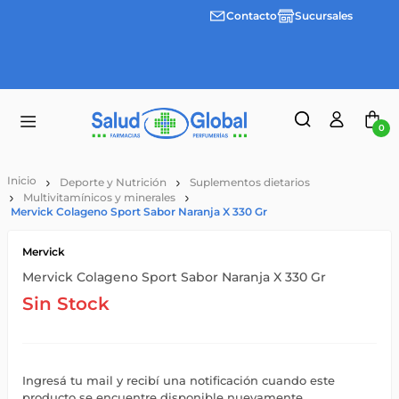
Contacto
Sucursales
Envíos
gratis a
partir
de
$55.000
0
Deporte y Nutrición
Suplementos dietarios
Multivitamínicos y minerales
Mervick Colageno Sport Sabor Naranja X 330 Gr
Mervick
Mervick Colageno Sport Sabor Naranja X 330 Gr
Sin Stock
Ingresá tu mail y recibí una notificación cuando este
producto se encuentre disponible nuevamente.