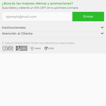
¿Buscás las mejores ofertas y promociones?
Suscribite y obtené un 10% OFF en tu primera compra
Enviar
Institucionales
Atención al Cliente
Conocé nuestra historia
Sucursales
Trabajá con nosotros
© Salud Global 2024
·
Todos los derechos reservados