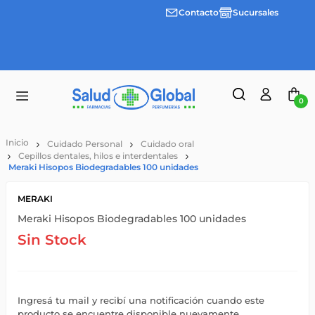
Contacto
Sucursales
Envíos
gratis a
partir
de
$55.000
0
Cuidado Personal
Cuidado oral
Cepillos dentales, hilos e interdentales
Meraki Hisopos Biodegradables 100 unidades
MERAKI
Meraki Hisopos Biodegradables 100 unidades
Sin Stock
Ingresá tu mail y recibí una notificación cuando este
producto se encuentre disponible nuevamente.