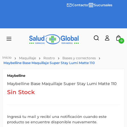
Contacto
Sucursales
Envíos
gratis a
partir
de
$55.000
0
Maquillaje
Rostro
Bases y correctores
Maybelline Base Maquillaje Super Stay Lumi Matte 110
Maybelline
Maybelline Base Maquillaje Super Stay Lumi Matte 110
Sin Stock
Ingresá tu mail y recibí una notificación cuando este
producto se encuentre disponible nuevamente.