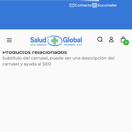
Contacto
Sucursales
Envíos
gratis a
partir
de
$55.000
0
Ups!
No encontramos resultados para tu búsqueda
Intente realizar otra búsqueda, o navegar nuestras categorías.
Productos relacionados
Subtítulo del carrusel, puede ser una descripción del
carrusel y ayuda al SEO