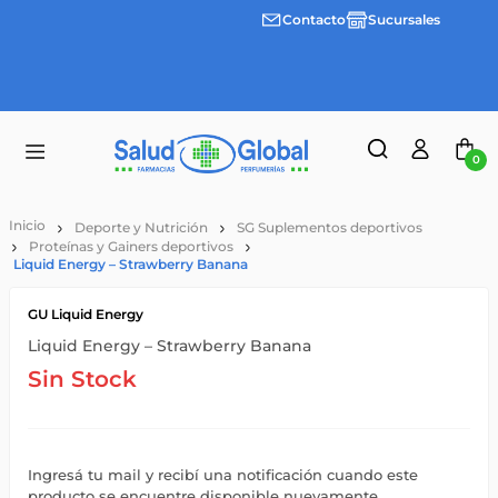
Contacto
Sucursales
3 cuotas
Envíos
sin
gratis a
interes
partir
desde
de
$100.000
$55.000
0
Deporte y Nutrición
SG Suplementos deportivos
Proteínas y Gainers deportivos
Liquid Energy – Strawberry Banana
GU Liquid Energy
Liquid Energy – Strawberry Banana
Sin Stock
Ingresá tu mail y recibí una notificación cuando este
producto se encuentre disponible nuevamente.