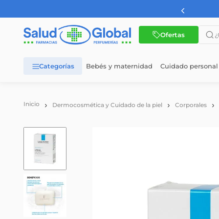
AMBA a partir de $60.000
¿Qué 
Ofertas
Bebés y maternidad
Cuidado personal
TÉRMINOS MÁS BUSCADOS
1
.
dermaglos
Dermocosmética y Cuidado de la piel
Corporales
2
.
nutrilon
3
.
nutrilon 1
4
.
wellness
5
.
nutrilon 2
6
.
cerave