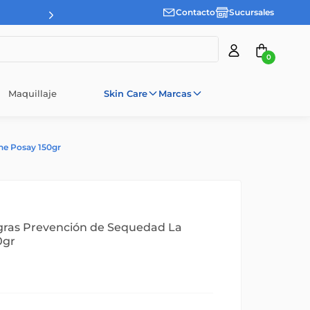
Contacto
Sucursales
0
Maquillaje
Skin Care
Marcas
he Posay 150gr
gras Prevención de Sequedad La
0gr