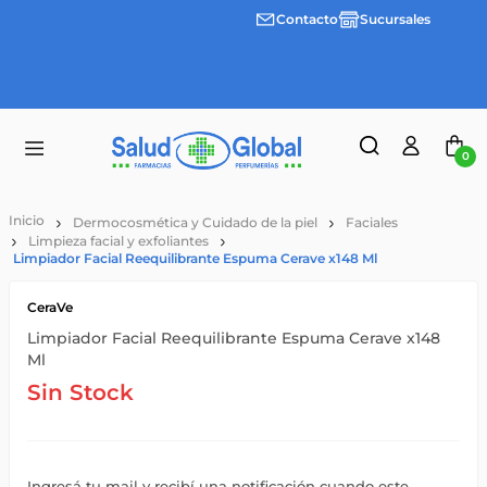
Contacto
Sucursales
Envíos
gratis a
partir
de
$55.000
0
Dermocosmética y Cuidado de la piel
Faciales
Limpieza facial y exfoliantes
Limpiador Facial Reequilibrante Espuma Cerave x148 Ml
CeraVe
Limpiador Facial Reequilibrante Espuma Cerave x148
Ml
Sin Stock
Ingresá tu mail y recibí una notificación cuando este