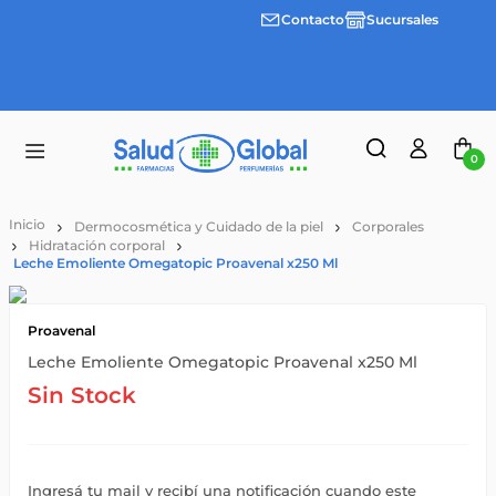
Contacto
Sucursales
3 cuotas
Envíos
sin
gratis a
interes
partir
desde
de
$100.000
$55.000
0
Dermocosmética y Cuidado de la piel
Corporales
Hidratación corporal
Leche Emoliente Omegatopic Proavenal x250 Ml
Proavenal
Leche Emoliente Omegatopic Proavenal x250 Ml
Sin Stock
Ingresá tu mail y recibí una notificación cuando este