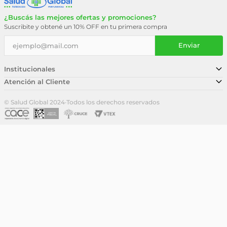
¿Buscás las mejores ofertas y promociones?
Suscribite y obtené un 10% OFF en tu primera compra
Enviar
Institucionales
Atención al Cliente
Conocé nuestra historia
Sucursales
Trabajá con nosotros
© Salud Global 2024
·
Todos los derechos reservados