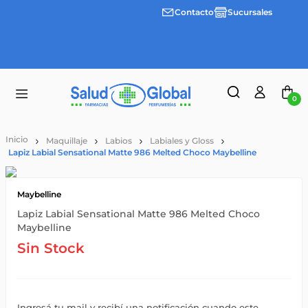
Contacto
Sucursales
3 cuotas
Envíos
sin
gratis a
interes
partir
desde
de
$100.000
$55.000
0
Maquillaje
Labios
Labiales y Gloss
Lapiz Labial Sensational Matte 986 Melted Choco Maybelline
Maybelline
Lapiz Labial Sensational Matte 986 Melted Choco
Maybelline
Sin Stock
Ingresá tu mail y recibí una notificación cuando este