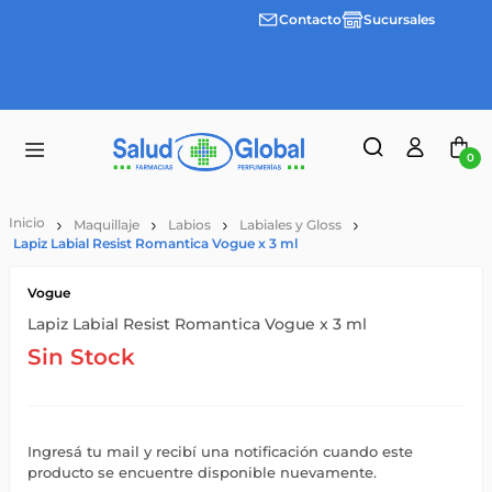
Contacto
Sucursales
3 cuotas
Envíos
Envíos
sin
gratis a
gratis a
interes
partir
partir
desde
de
de
$100.000
$55.000
$55.000
0
Maquillaje
Labios
Labiales y Gloss
Lapiz Labial Resist Romantica Vogue x 3 ml
Vogue
Lapiz Labial Resist Romantica Vogue x 3 ml
Sin Stock
Ingresá tu mail y recibí una notificación cuando este
producto se encuentre disponible nuevamente.