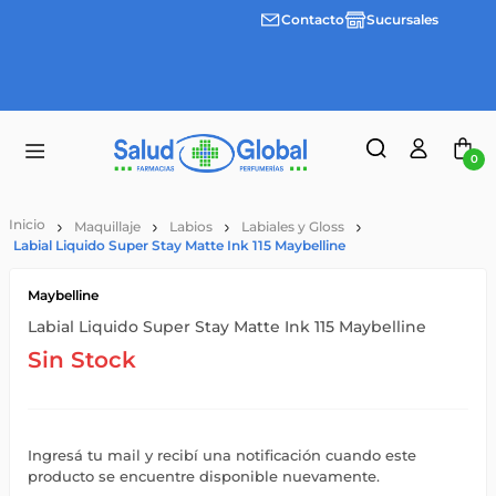
Contacto
Sucursales
3 cuotas
Envíos
sin
gratis a
interes
partir
desde
de
$100.000
$55.000
0
Maquillaje
Labios
Labiales y Gloss
Labial Liquido Super Stay Matte Ink 115 Maybelline
Maybelline
Labial Liquido Super Stay Matte Ink 115 Maybelline
Sin Stock
Ingresá tu mail y recibí una notificación cuando este
producto se encuentre disponible nuevamente.