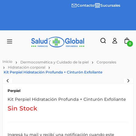
Contacto
Sucursales
Envíos
gratis a
partir
de
$55.000
0
Dermocosmética y Cuidado de la piel
Corporales
Hidratación corporal
Kit Perpiel Hidratación Profunda + Cinturón Exfoliante
Perpiel
Kit Perpiel Hidratación Profunda + Cinturón Exfoliante
Sin Stock
Ingresá tu mail y recibí una notificación cuando este