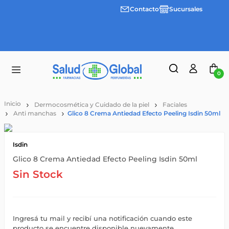
Contacto
Sucursales
Envíos
gratis a
partir
de
$55.000
0
Dermocosmética y Cuidado de la piel
Faciales
Anti manchas
Glico 8 Crema Antiedad Efecto Peeling Isdin 50ml
Isdin
Glico 8 Crema Antiedad Efecto Peeling Isdin 50ml
Sin Stock
Ingresá tu mail y recibí una notificación cuando este
producto se encuentre disponible nuevamente.