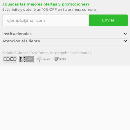
¿Buscás las mejores ofertas y promociones?
Suscribite y obtené un 10% OFF en tu primera compra
Enviar
Institucionales
Atención al Cliente
Conocé nuestra historia
Sucursales
Trabajá con nosotros
© Salud Global 2024
·
Todos los derechos reservados