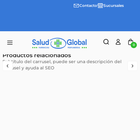
Contacto
Sucursales
3 cuotas
Envíos
sin
gratis a
interes
partir
desde
de
$100.000
$55.000
0
Productos relacionados
Subtítulo del carrusel, puede ser una descripción del
carrusel y ayuda al SEO