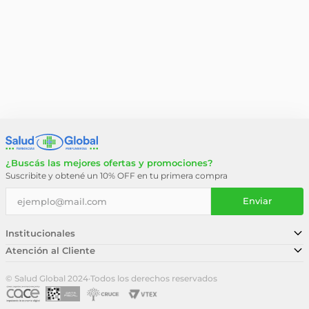
¿Buscás las mejores ofertas y promociones?
Suscribite y obtené un 10% OFF en tu primera compra
Enviar
Institucionales
Atención al Cliente
Conocé nuestra historia
Sucursales
Trabajá con nosotros
© Salud Global 2024
·
Todos los derechos reservados