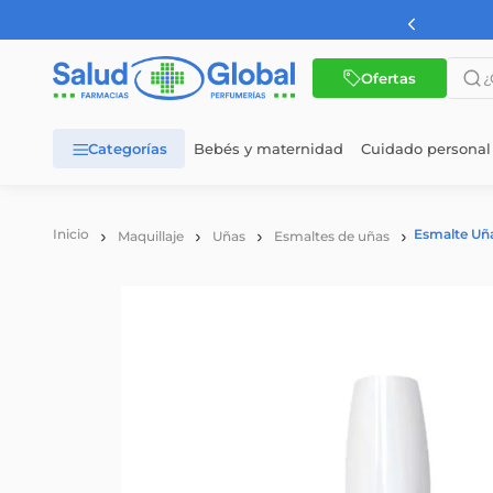
Envíos gratis AMB
¿Qué 
Ofertas
Bebés y maternidad
Cuidado personal
TÉRMINOS MÁS BUSCADOS
1
.
dermaglos
Esmalte Uña
Maquillaje
Uñas
Esmaltes de uñas
2
.
nutrilon
3
.
nutrilon 1
4
.
wellness
5
.
nutrilon 2
6
.
cerave