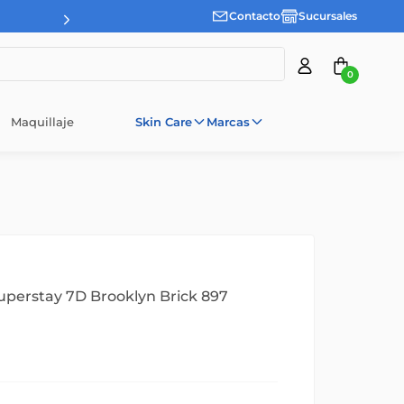
Contacto
Sucursales
3 cuotas sin interes desde $100.000
0
Maquillaje
Skin Care
Marcas
perstay 7D Brooklyn Brick 897