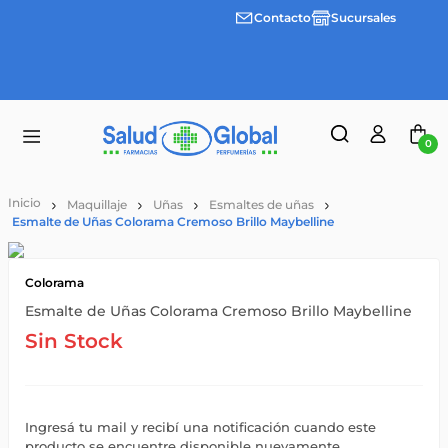
Contacto
Sucursales
3 cuotas
Envíos
sin
gratis a
interes
partir
desde
de
$100.000
$55.000
0
Maquillaje
Uñas
Esmaltes de uñas
Esmalte de Uñas Colorama Cremoso Brillo Maybelline
Colorama
Esmalte de Uñas Colorama Cremoso Brillo Maybelline
Sin Stock
Ingresá tu mail y recibí una notificación cuando este
producto se encuentre disponible nuevamente.