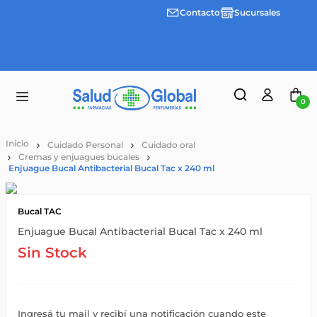
Contacto
Sucursales
3 cuotas
Envíos
sin
gratis a
interes
partir
desde
de
$100.000
$55.000
0
Cuidado Personal
Cuidado oral
Cremas y enjuagues bucales
Enjuague Bucal Antibacterial Bucal Tac x 240 ml
Bucal TAC
Enjuague Bucal Antibacterial Bucal Tac x 240 ml
Sin Stock
Ingresá tu mail y recibí una notificación cuando este