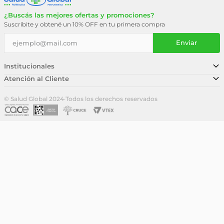
¿Buscás las mejores ofertas y promociones?
Suscribite y obtené un 10% OFF en tu primera compra
Enviar
Institucionales
Atención al Cliente
Conocé nuestra historia
Sucursales
Trabajá con nosotros
© Salud Global 2024
·
Todos los derechos reservados