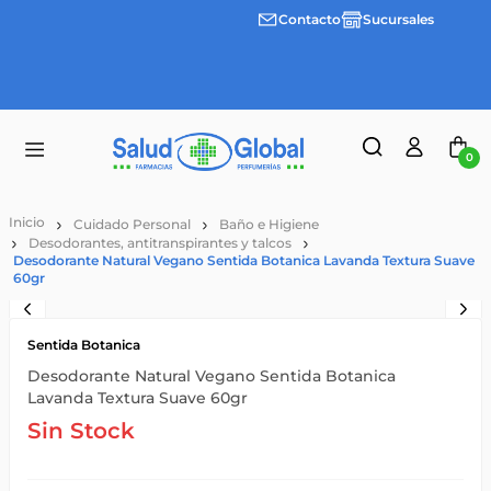
Contacto
Sucursales
Envíos
gratis a
partir
de
$55.000
0
Cuidado Personal
Baño e Higiene
Desodorantes, antitranspirantes y talcos
Desodorante Natural Vegano Sentida Botanica Lavanda Textura Suave
60gr
Sentida Botanica
Desodorante Natural Vegano Sentida Botanica
Lavanda Textura Suave 60gr
Sin Stock