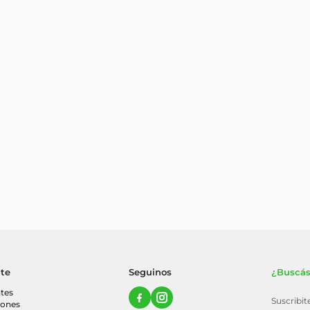
nte
Seguinos
¿Buscás
tes
Suscribi
iones