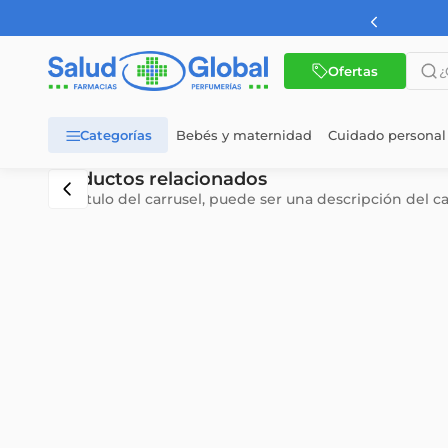
AMBA a partir de $60.000
¿Qué 
Ofertas
Bebés y maternidad
Cuidado personal
TÉRMINOS MÁS BUSCADOS
Productos relacionados
Subtítulo del carrusel, puede ser una descripción del c
1
.
dermaglos
2
.
nutrilon
3
.
nutrilon 1
4
.
wellness
5
.
nutrilon 2
6
.
cerave