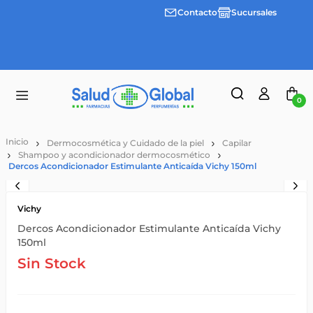
Contacto
Sucursales
3 cuotas
Envíos
sin
gratis a
interes
partir
desde
de
$100.000
$55.000
0
Dermocosmética y Cuidado de la piel
Capilar
Shampoo y acondicionador dermocosmético
Dercos Acondicionador Estimulante Anticaída Vichy 150ml
Vichy
Dercos Acondicionador Estimulante Anticaída Vichy
150ml
Sin Stock