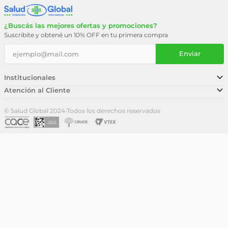
¿Buscás las mejores ofertas y promociones?
Suscribite y obtené un 10% OFF en tu primera compra
Enviar
Institucionales
Atención al Cliente
Conocé nuestra historia
Sucursales
Trabajá con nosotros
© Salud Global 2024
·
Todos los derechos reservados