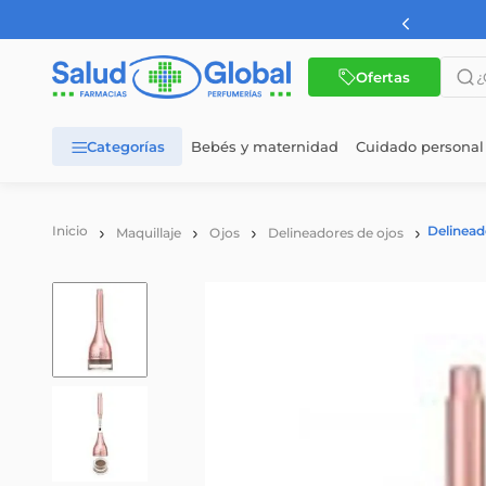
AMBA a partir de $60.000
¿Qué 
Ofertas
Bebés y maternidad
Cuidado personal
TÉRMINOS MÁS BUSCADOS
1
.
dermaglos
Delinead
Maquillaje
Ojos
Delineadores de ojos
2
.
nutrilon
3
.
nutrilon 1
4
.
wellness
5
.
nutrilon 2
6
.
cerave