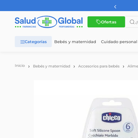
¿Qué 
Ofertas
Bebés y maternidad
Cuidado personal
TÉRMINOS MÁS BUSCADOS
1
.
dermaglos
Bebés y maternidad
Accesorios para bebés
Alime
2
.
nutrilon
3
.
nutrilon 1
4
.
nutrilon 2
5
.
wellness
6
.
cerave