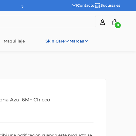
Contacto
Sucursales
0
Maquillaje
Skin Care
Marcas
cona Azul 6M+ Chicco
ecibí una notificación cuando este producto se