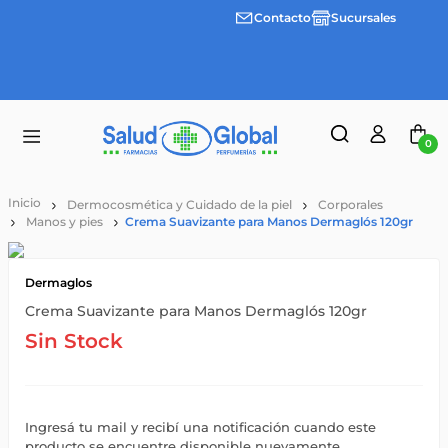
Contacto
Sucursales
Envíos
gratis a
partir
de
$55.000
0
Dermocosmética y Cuidado de la piel
Corporales
Manos y pies
Crema Suavizante para Manos Dermaglós 120gr
Dermaglos
Crema Suavizante para Manos Dermaglós 120gr
Sin Stock
Ingresá tu mail y recibí una notificación cuando este
producto se encuentre disponible nuevamente.