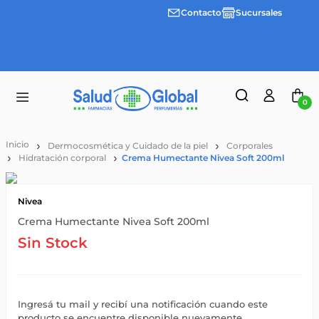
Contacto
Sucursales
Envíos
gratis a
partir
de
$55.000
0
Dermocosmética y Cuidado de la piel
Corporales
Hidratación corporal
Crema Humectante Nivea Soft 200ml
Nivea
Crema Humectante Nivea Soft 200ml
Sin Stock
Ingresá tu mail y recibí una notificación cuando este
producto se encuentre disponible nuevamente.