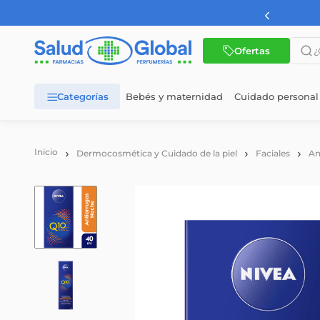
AMBA a partir de $60.000
¿Qué 
Ofertas
Bebés y maternidad
Cuidado personal
TÉRMINOS MÁS BUSCADOS
1
.
dermaglos
Dermocosmética y Cuidado de la piel
Faciales
An
2
.
nutrilon
3
.
nutrilon 1
4
.
nutrilon 2
5
.
wellness
6
.
cerave