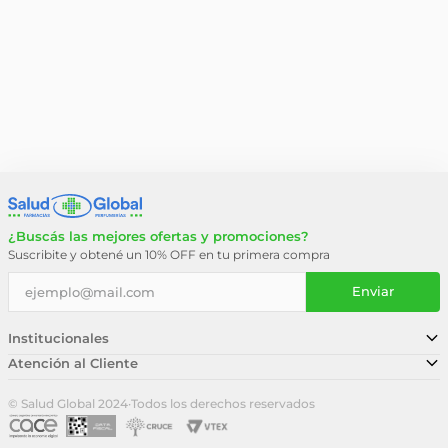
¿Buscás las mejores ofertas y promociones?
Suscribite y obtené un 10% OFF en tu primera compra
Enviar
Institucionales
Atención al Cliente
Conocé nuestra historia
Sucursales
Trabajá con nosotros
© Salud Global 2024
·
Todos los derechos reservados