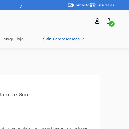
Contacto
Sucursales
0
Maquillaje
Skin Care
Marcas
Tampax 8un
ecibí una notificación cuando este producto se