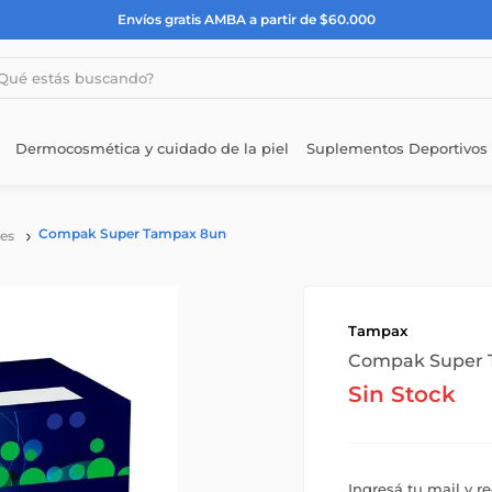
Envíos gratis AMBA a partir de $60.000
estás buscando?
Dermocosmética y cuidado de la piel
Suplementos Deportivos
Compak Super Tampax 8un
es
Tampax
Compak Super 
Sin Stock
Ingresá tu mail y r