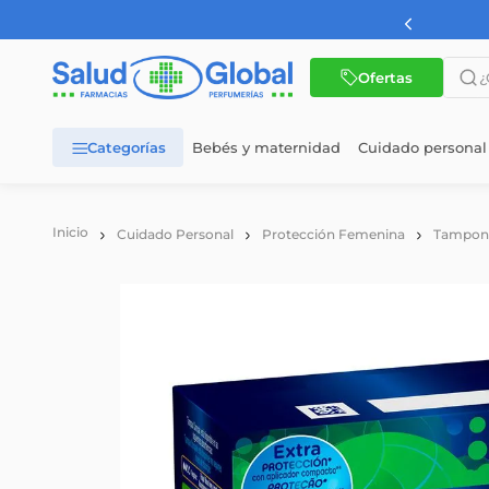
¿Qué 
Ofertas
Bebés y maternidad
Cuidado personal
TÉRMINOS MÁS BUSCADOS
1
.
dermaglos
Cuidado Personal
Protección Femenina
Tampon
2
.
nutrilon
3
.
wellness
4
.
nutrilon 1
5
.
nutrilon 2
6
.
vital 1