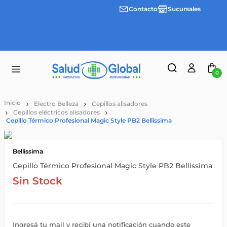
Contacto
Sucursales
Envíos
gratis a
partir
de
$55.000
0
Electro Belleza
Cepillos alisadores
Cepillos eléctricos alisadores
Cepillo Térmico Profesional Magic Style PB2 Bellissima
Bellissima
Cepillo Térmico Profesional Magic Style PB2 Bellissima
Sin Stock
Ingresá tu mail y recibí una notificación cuando este