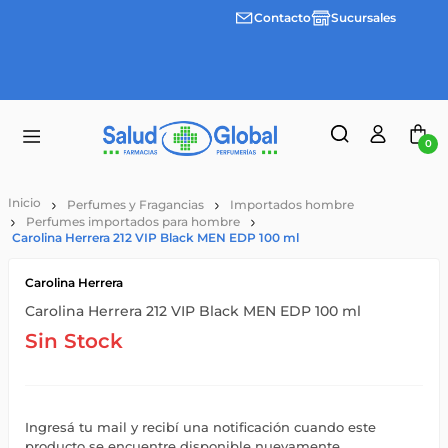
Contacto
Sucursales
Envíos
gratis a
partir
de
$55.000
0
Perfumes y Fragancias
Importados hombre
Perfumes importados para hombre
Carolina Herrera 212 VIP Black MEN EDP 100 ml
Carolina Herrera
Carolina Herrera 212 VIP Black MEN EDP 100 ml
Sin Stock
Ingresá tu mail y recibí una notificación cuando este
producto se encuentre disponible nuevamente.