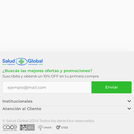
¿Buscás las mejores ofertas y promociones?
Suscribite y obtené un 10% OFF en tu primera compra
Enviar
Institucionales
Atención al Cliente
Conocé nuestra historia
Sucursales
Trabajá con nosotros
© Salud Global 2024
·
Todos los derechos reservados