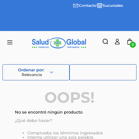
Contacto
Sucursales
Envíos
gratis a
partir
de
$55.000
0
Relevancia
OOPS!
No se encontró ningún producto
¿Qué debo hacer?
Comprueba los términos ingresados
Intenta utilizar una sola palabra