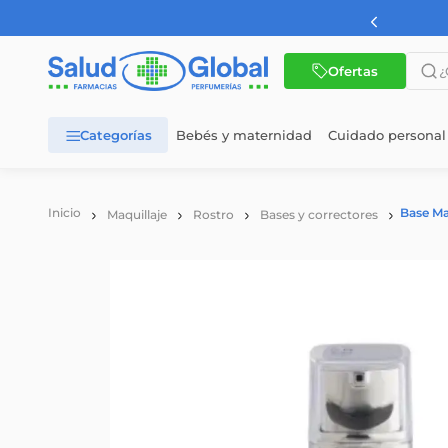
AMBA a partir de $60.000
¿Qué 
Ofertas
Bebés y maternidad
Cuidado personal
TÉRMINOS MÁS BUSCADOS
1
.
dermaglos
Base Ma
Maquillaje
Rostro
Bases y correctores
2
.
nutrilon
3
.
nutrilon 1
4
.
wellness
5
.
nutrilon 2
6
.
cerave