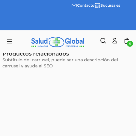
Contacto
Sucursales
3 cuotas
Envíos
sin
gratis a
interes
partir
desde
de
$100.000
$55.000
0
Productos relacionados
Subtítulo del carrusel, puede ser una descripción del
carrusel y ayuda al SEO
MERVICK
MERVICK
Sin stock
Sin stock