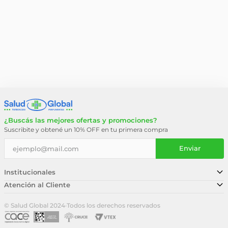
¿Buscás las mejores ofertas y promociones?
Suscribite y obtené un 10% OFF en tu primera compra
Enviar
Institucionales
Atención al Cliente
Conocé nuestra historia
Sucursales
Trabajá con nosotros
© Salud Global 2024
·
Todos los derechos reservados