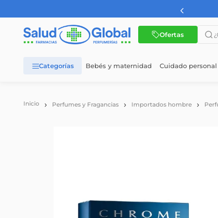
AMBA a partir de $60.000
¿Qué 
Ofertas
Bebés y maternidad
Cuidado personal
TÉRMINOS MÁS BUSCADOS
1
.
dermaglos
Perfumes y Fragancias
Importados hombre
Perf
2
.
nutrilon
3
.
wellness
4
.
nutrilon 1
5
.
nutrilon 2
6
.
vital 1