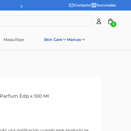
Contacto
Sucursales
0
Maquillaje
Skin Care
Marcas
Parfum Edp x 100 Ml
ecibí una notificación cuando este producto se