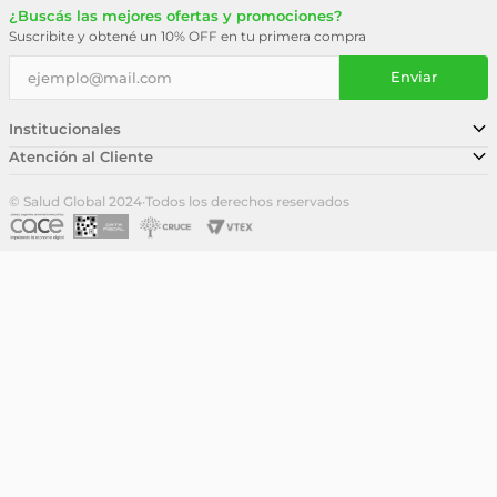
¿Buscás las mejores ofertas y promociones?
Suscribite y obtené un 10% OFF en tu primera compra
Enviar
Institucionales
Atención al Cliente
Conocé nuestra historia
Sucursales
Trabajá con nosotros
© Salud Global 2024
·
Todos los derechos reservados