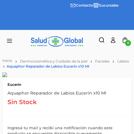
Contacto
Sucursales
3 cuotas
Envíos
sin
gratis a
interes
partir
desde
de
$100.000
$55.000
0
Dermocosmética y Cuidado de la piel
Faciales
Labios
Aquaphor Reparador de Labios Eucerin x10 Ml
Eucerin
Aquaphor Reparador de Labios Eucerin x10 Ml
Sin Stock
Ingresá tu mail y recibí una notificación cuando este
producto se encuentre disponible nuevamente.