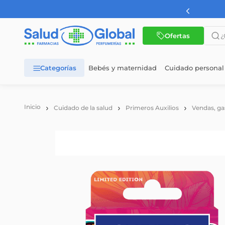
¿Qué 
Ofertas
Bebés y maternidad
Cuidado personal
TÉRMINOS MÁS BUSCADOS
1
.
dermaglos
Cuidado de la salud
Primeros Auxilios
Vendas, ga
2
.
nutrilon
3
.
wellness
4
.
nutrilon 1
5
.
nutrilon 2
6
.
vital 1