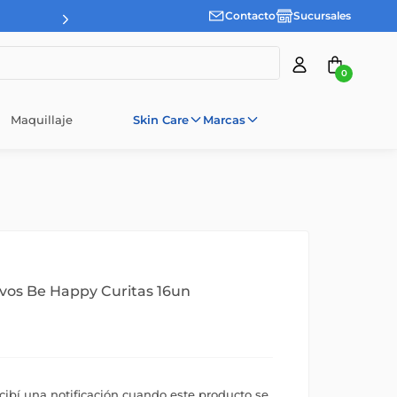
Contacto
Sucursales
3 cuotas sin interes d
0
Maquillaje
Skin Care
Marcas
vos Be Happy Curitas 16un
ecibí una notificación cuando este producto se