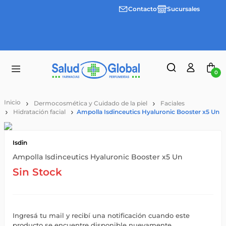
Contacto
Sucursales
Envíos
gratis a
partir
de
$55.000
0
Dermocosmética y Cuidado de la piel
Faciales
Hidratación facial
Ampolla Isdinceutics Hyaluronic Booster x5 Un
Isdin
Ampolla Isdinceutics Hyaluronic Booster x5 Un
Sin Stock
Ingresá tu mail y recibí una notificación cuando este
producto se encuentre disponible nuevamente.