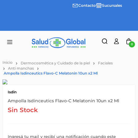
Contacto
Sucursales
Envíos
gratis a
partir
de
$55.000
0
Dermocosmética y Cuidado de la piel
Faciales
Anti manchas
Ampolla Isdinceutics Flavo-C Melatonin 10un x2 Ml
Isdin
Ampolla Isdinceutics Flavo-C Melatonin 10un x2 Ml
Sin Stock
Ingresá tu mail y recibí una notificación cuando este