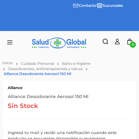
Contacto
Sucursales
Envíos
gratis a
partir
de
$55.000
0
Cuidado Personal
Baño e Higiene
Desodorantes, antitranspirantes y talcos
Alliance Desodorante Aerosol 150 Ml
Alliance
Alliance Desodorante Aerosol 150 Ml
Sin Stock
Ingresá tu mail y recibí una notificación cuando este
producto se encuentre disponible nuevamente.