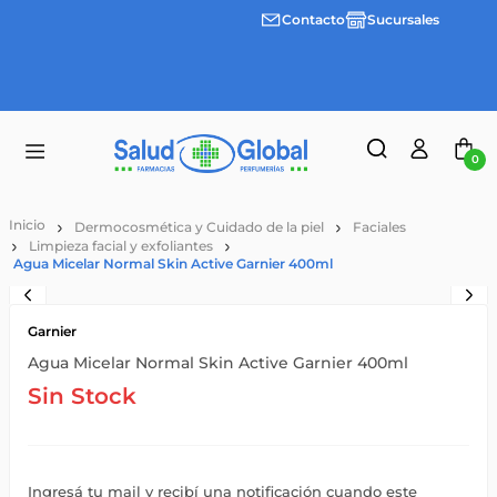
Contacto
Sucursales
3 cuotas
Envíos
sin
gratis a
interes
partir
desde
de
$100.000
$55.000
0
Dermocosmética y Cuidado de la piel
Faciales
Limpieza facial y exfoliantes
Agua Micelar Normal Skin Active Garnier 400ml
Garnier
Agua Micelar Normal Skin Active Garnier 400ml
Sin Stock
Ingresá tu mail y recibí una notificación cuando este