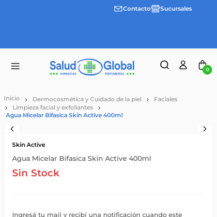
Contacto
Sucursales
3 cuotas
Envíos
sin
gratis a
interes
partir
desde
de
$100.000
$55.000
0
Dermocosmética y Cuidado de la piel
Faciales
Limpieza facial y exfoliantes
Agua Micelar Bifasica Skin Active 400ml
Skin Active
Agua Micelar Bifasica Skin Active 400ml
Sin Stock
Ingresá tu mail y recibí una notificación cuando este