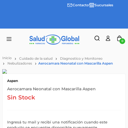
Contacto
Sucursales
Envíos
gratis a
partir
de
$55.000
0
Cuidado de la salud
Diagnostico y Monitoreo
Nebulizadores
Aerocamara Neonatal con Mascarilla Aspen
Aspen
Aerocamara Neonatal con Mascarilla Aspen
Sin Stock
Ingresá tu mail y recibí una notificación cuando este
producto se encuentre disponible nuevamente.