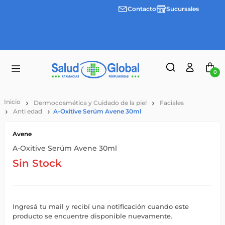
Contacto
Sucursales
Envíos
gratis a
partir
de
$55.000
0
Dermocosmética y Cuidado de la piel
Faciales
Anti edad
A-Oxitive Serúm Avene 30ml
Avene
A-Oxitive Serúm Avene 30ml
Sin Stock
Ingresá tu mail y recibí una notificación cuando este
producto se encuentre disponible nuevamente.