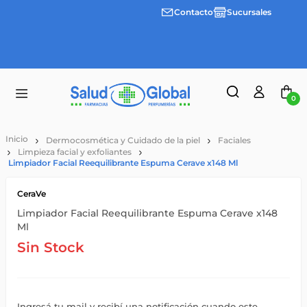
Contacto
Sucursales
3 cuotas
Envíos
sin
gratis a
interes
partir
desde
de
$100.000
$55.000
0
Dermocosmética y Cuidado de la piel
Faciales
Limpieza facial y exfoliantes
Limpiador Facial Reequilibrante Espuma Cerave x148 Ml
CeraVe
Limpiador Facial Reequilibrante Espuma Cerave x148
Ml
Sin Stock
Ingresá tu mail y recibí una notificación cuando este