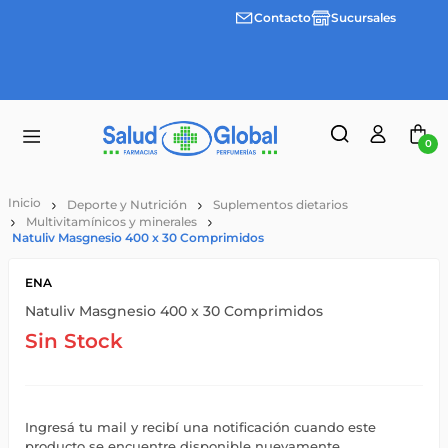
Contacto
Sucursales
3 cuotas
Envíos
sin
gratis a
interes
partir
desde
de
$100.000
$55.000
0
Deporte y Nutrición
Suplementos dietarios
Multivitamínicos y minerales
Natuliv Masgnesio 400 x 30 Comprimidos
ENA
Natuliv Masgnesio 400 x 30 Comprimidos
Sin Stock
Ingresá tu mail y recibí una notificación cuando este
producto se encuentre disponible nuevamente.