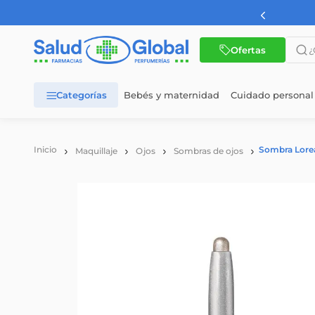
¿Qué 
Ofertas
Bebés y maternidad
Cuidado personal
TÉRMINOS MÁS BUSCADOS
1
.
dermaglos
Sombra Lorea
Maquillaje
Ojos
Sombras de ojos
2
.
nutrilon
3
.
nutrilon 1
4
.
wellness
5
.
nutrilon 2
6
.
cerave