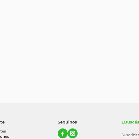
nte
Seguinos
¿Buscás
tes
Suscribi
iones