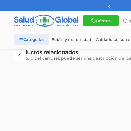
AMBA a partir de $60.000
¿Qué 
Ofertas
Bebés y maternidad
Cuidado personal
TÉRMINOS MÁS BUSCADOS
Productos relacionados
Subtítulo del carrusel, puede ser una descripción del c
1
.
dermaglos
2
.
nutrilon
3
.
wellness
4
.
nutrilon 1
5
.
nutrilon 2
6
.
vital 1