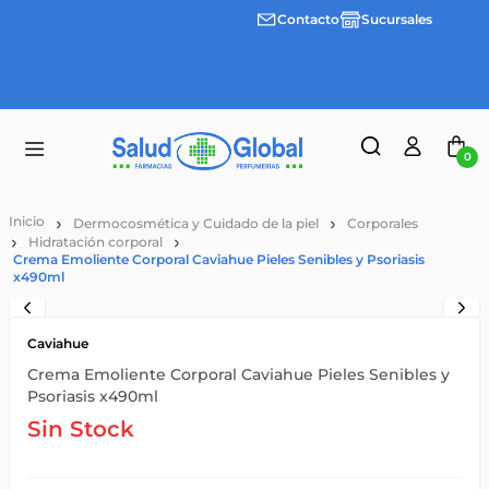
Contacto
Sucursales
Envíos
gratis a
partir
de
$55.000
0
Dermocosmética y Cuidado de la piel
Corporales
Hidratación corporal
Crema Emoliente Corporal Caviahue Pieles Senibles y Psoriasis
x490ml
Caviahue
Crema Emoliente Corporal Caviahue Pieles Senibles y
Psoriasis x490ml
Sin Stock