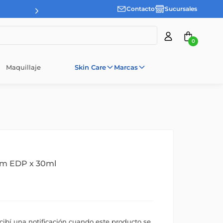
Contacto
Sucursales
0
Maquillaje
Skin Care
Marcas
Am EDP x 30ml
ecibí una notificación cuando este producto se