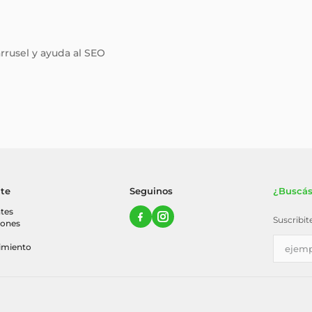
arrusel y ayuda al SEO
nte
Seguinos
¿Buscás
tes
Suscribi
iones
imiento