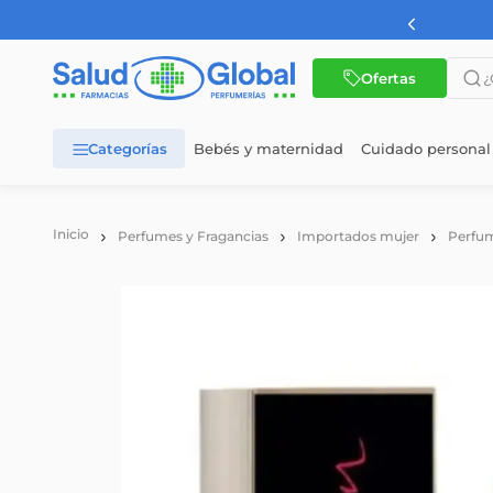
AMBA a partir de $60.000
¿Qué 
Ofertas
Bebés y maternidad
Cuidado personal
TÉRMINOS MÁS BUSCADOS
1
.
dermaglos
Perfumes y Fragancias
Importados mujer
Perfum
2
.
nutrilon
3
.
nutrilon 1
4
.
nutrilon 2
5
.
wellness
6
.
cerave