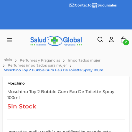
Contacto
Sucursales
3 cuotas
Envíos
sin
gratis a
interes
partir
desde
de
$100.000
$55.000
0
Perfumes y Fragancias
Importados mujer
Perfumes importados para mujer
Moschino Toy 2 Bubble Gum Eau De Toilette Spray 100ml
Moschino
Moschino Toy 2 Bubble Gum Eau De Toilette Spray
100ml
Sin Stock
Ingresá tu mail y recibí una notificación cuando este